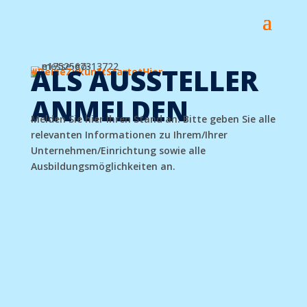
ALS AUSSTELLER
#DeineZukunftStartetHier
ANMELDEN
Melden Sie hier Ihren Stand an. Bitte geben Sie alle
relevanten Informationen zu Ihrem/Ihrer
Unternehmen/Einrichtung sowie alle
Ausbildungsmöglichkeiten an.