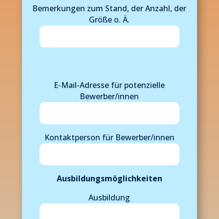
Bemerkungen zum Stand, der Anzahl, der
Größe o. Ä.
B
i
B
t
i
E-Mail-Adresse für potenzielle
t
t
Bewerber/innen
e
t
l
e
a
l
Kontaktperson für Bewerber/innen
s
a
s
s
e
s
d
e
Ausbildungsmöglichkeiten
i
d
e
i
Ausbildung
s
e
e