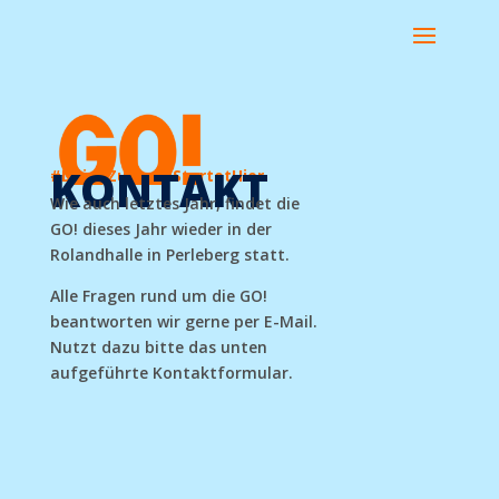
KONTAKT
#DeineZukunftStartetHier
Wie auch letztes Jahr, findet die
GO! dieses Jahr wieder in der
Rolandhalle in Perleberg statt.
Alle Fragen rund um die GO!
beantworten wir gerne per E-Mail.
Nutzt dazu bitte das unten
aufgeführte Kontaktformular.